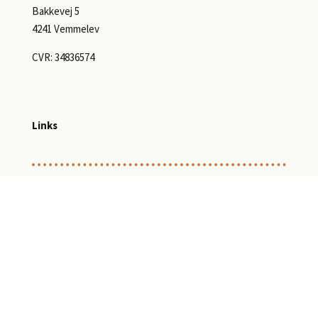
Bakkevej 5
4241 Vemmelev
CVR: 34836574
Links
Se aktivitetskalenderen
Se sponsorer
Cookiepolitik
Privatlivspolitik