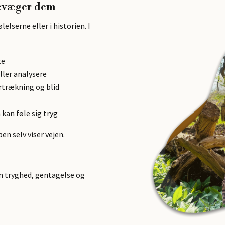
 bevæger dem
ølelserne
eller i historien. I
te
ller analysere
rtrækning og blid
kan føle sig tryg
en selv viser vejen.
em
tryghed, gentagelse og