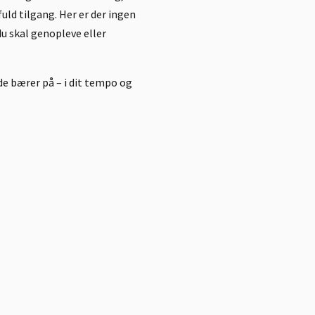
fuld tilgang
. Her er der ingen
du skal genopleve eller
e bærer på – i dit tempo og
.