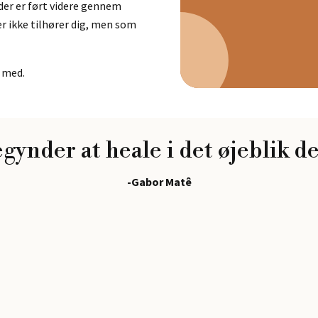
der er ført videre gennem
 der ikke tilhører dig, men som
e med.
nder at heale i det øjeblik de 
-Gabor Matê