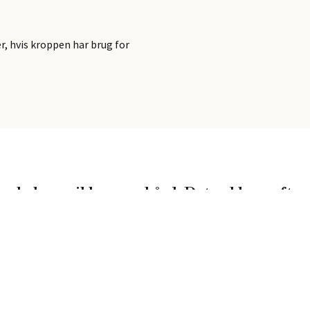
rer, hvis kroppen har brug for
en behøver ikke være hård. Det enkle er ofte 
-Kathrine Aya Dybdahl