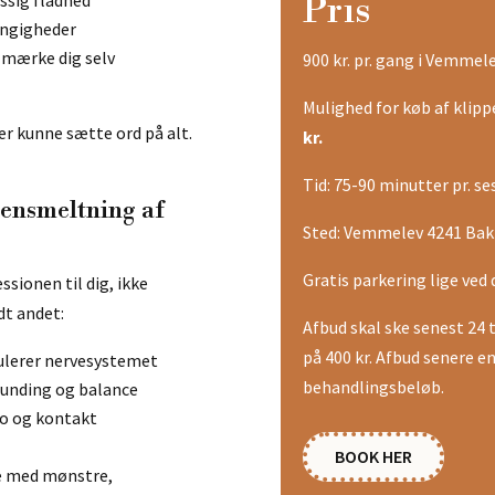
Pris
ængigheder
 mærke dig selv
900 kr. pr. gang i Vemmele
Mulighed for køb af klipp
er kunne sætte ord på alt.
kr.
Tid: 75-90 minutter pr. se
ensmeltning af
Sted: Vemmelev 4241 Bakk
Gratis parkering lige ved
ssionen til dig, ikke
dt andet:
Afbud skal ske senest 24 
på 400 kr. Afbud senere e
gulerer nervesystemet
behandlingsbeløb.
ounding og balance
ro og kontakt
BOOK HER
de med mønstre,