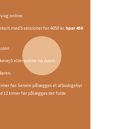
v og online.
ekort med 5 sessioner for 4050 kr.
Spar 450
ssion
evej 5 eller online via zoom.
 døren.
timer før. Senere pålægges et afbudsgebyr
nd 12 timer før pålægges det fulde