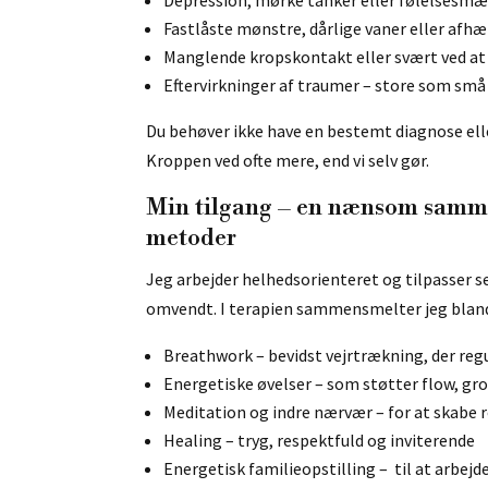
Fastlåste mønstre, dårlige vaner eller afh
Manglende kropskontakt eller svært ved at
Eftervirkninger af traumer – store som små
Du behøver ikke have en bestemt diagnose ell
Kroppen ved ofte mere, end vi selv gør.
Min tilgang – en nænsom samm
metoder
Jeg arbejder helhedsorienteret og tilpasser se
omvendt. I terapien sammensmelter jeg blan
Breathwork – bevidst vejrtrækning, der re
Energetiske øvelser – som støtter flow, gr
Meditation og indre nærvær – for at skabe 
Healing – tryg, respektfuld og inviterende
Energetisk familieopstilling – til at arbej