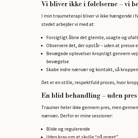
Vi bliver ikke i følelserne – vi
I min traumeterapi bliver vi
ikke hængende i f
stedet arbejder vi med at:
Forsigtigt åbne det glemte, usagte og uføl
Observere det, der opstår – uden at presse e
Bevægede oplevelser kropsligt gennem vej
bevægelse
Skabe indre nærvær og kontakt, så kroppen 
Det er en stille, respektfuld proces, hvor kropp
En blid behandling – uden pres
Traumer heler ikke gennem pres, men genn
nærvær
.
Derfor er mine sessioner:
Blide og regulerende
Uden krav om at skulle “nå noget”