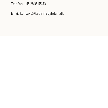
Telefon:
+45 28 35 55 53
Email:
kontakt@kathrinedybdahl.dk
Virksomhedsoplysninger
Bakkevej 5
4241 Vemmelev
CVR: 34836574