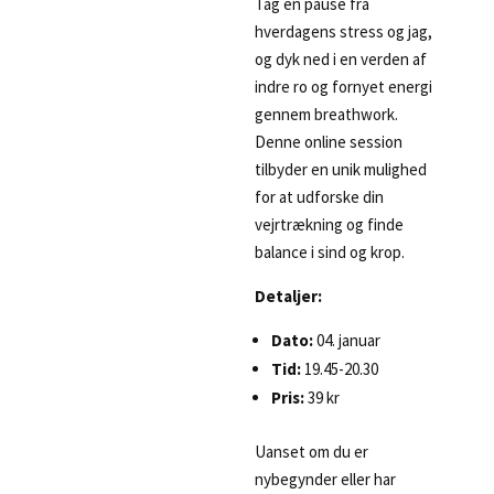
Tag en pause fra
hverdagens stress og jag,
og dyk ned i en verden af
indre ro og fornyet energi
gennem breathwork.
Denne online session
tilbyder en unik mulighed
for at udforske din
vejrtrækning og finde
balance i sind og krop.
Detaljer:
Dato:
04. januar
Tid:
19.45-20.30
Pris:
39 kr
Uanset om du er
nybegynder eller har